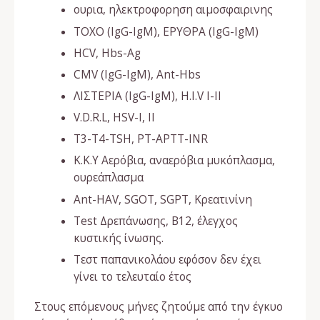
ουρια, ηλεκτροφορηση αιμοσφαιρινης
TOXO (IgG-IgM), ΕΡΥΘΡΑ (IgG-IgM)
HCV, Hbs-Ag
CMV (IgG-IgM), Ant-Hbs
ΛΙΣΤΕΡΙΑ (IgG-IgM), H.I.V I-II
V.D.R.L, HSV-I, II
T3-T4-TSH, PT-APTT-INR
Κ.Κ.Υ Αερόβια, αναερόβια μυκόπλασμα,
ουρεάπλασμα
Ant-HAV, SGOT, SGPT, Κρεατινίνη
Test Δρεπάνωσης, Β12, έλεγχος
κυστικής ίνωσης.
Τεστ παπανικολάου εφόσον δεν έχει
γίνει το τελευταίο έτος
Στους επόμενους μήνες ζητούμε από την έγκυο