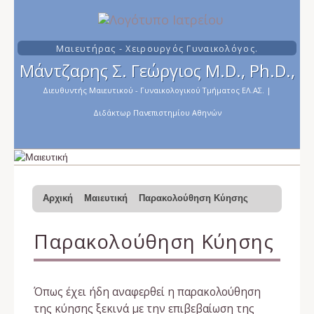
Μαιευτήρας - Χειρουργός Γυναικολόγος.
Μάντζαρης Σ. Γεώργιος M.D., Ph.D.,
Διευθυντής Μαιευτικού - Γυναικολογικού Τμήματος ΕΛ.ΑΣ.
|
Διδάκτωρ Πανεπιστημίου Αθηνών
Αρχική
Μαιευτική
Παρακολούθηση Κύησης
Παρακολούθηση Κύησης
Όπως έχει ήδη αναφερθεί η παρακολούθηση
της κύησης ξεκινά με την επιβεβαίωση της