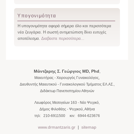
Υπογονιμότητα
Η υπογονιμότητα αφορά σήμερα όλο και περισσότερα
νέα ζευγάρια. Η σωστή αντιμετώπιση δίνει ευτυχές
αποτέλεσμα.
Διαβαστε περισσότερα...
Μάντζαρης Σ. Γεώργιος
MD, Phd
,
Μαιευτήρας - Χειρουργός Γυναικολόγος,
Διευθυντής Μαιευτικού - Γυναικολογικού Τμήματος ΕΛ.ΑΣ.,
Διδάκτωρ Πανεπιστημίου Αθηνών
Λεωφόρος Μεσογείων 163
-
Νέο Ψυχικό
,
Δήμος Φιλοθέης - Ψυχικού,
Αθήνα
τηλ:
210-6911500
κιν:
6944-623676
www.drmantzaris.gr
|
sitemap