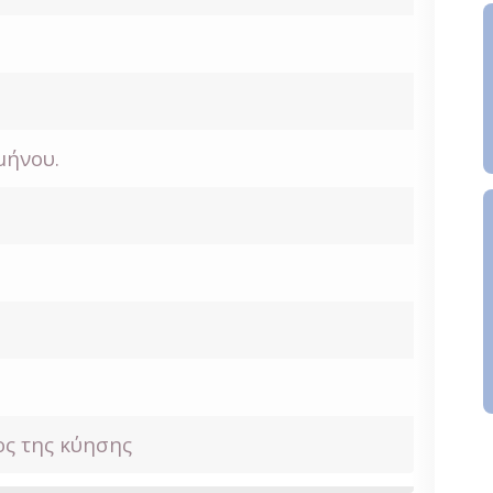
μήνου.
ς της κύησης