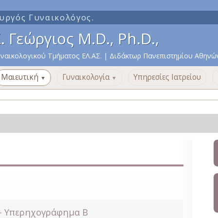
υργός Γυναικολόγος.
 Γεώργιος M.D., Ph.D.,
υναικολογικού Τμήματος ΕΛ.ΑΣ.
|
Διδάκτωρ Πανεπιστημίου Αθηνώ
Μαιευτική
Γυναικολογία
Υπηρεσίες Ιατρείου
▼
▼
 - Υπερηχογράφημα Β