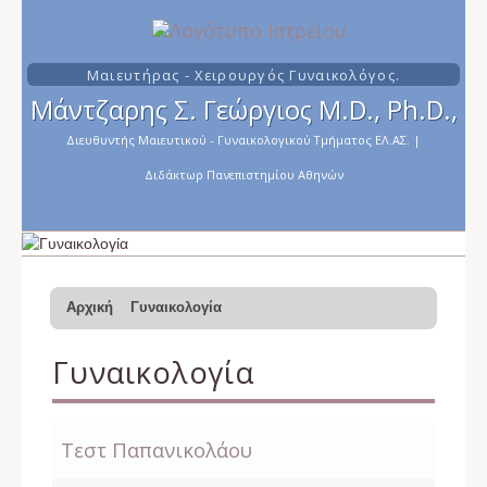
Μαιευτήρας - Χειρουργός Γυναικολόγος.
Μάντζαρης Σ. Γεώργιος M.D., Ph.D.,
Διευθυντής Μαιευτικού - Γυναικολογικού Τμήματος ΕΛ.ΑΣ.
|
Διδάκτωρ Πανεπιστημίου Αθηνών
Αρχική
Γυναικολογία
Γυναικολογία
Τεστ Παπανικολάου